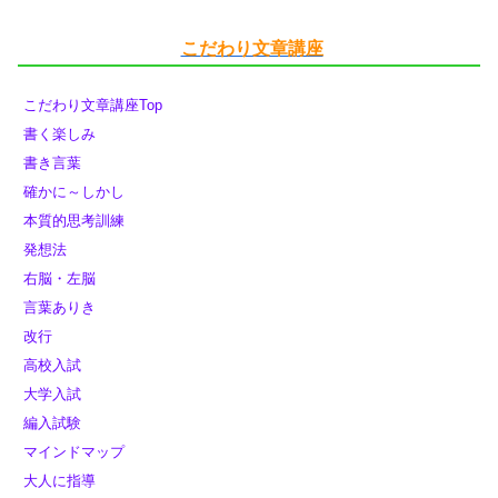
こだわり文章講座
こだわり文章講座Top
書く楽しみ
書き言葉
確かに～しかし
本質的思考訓練
発想法
右脳・左脳
言葉ありき
改行
高校入試
大学入試
編入試験
マインドマップ
大人に指導