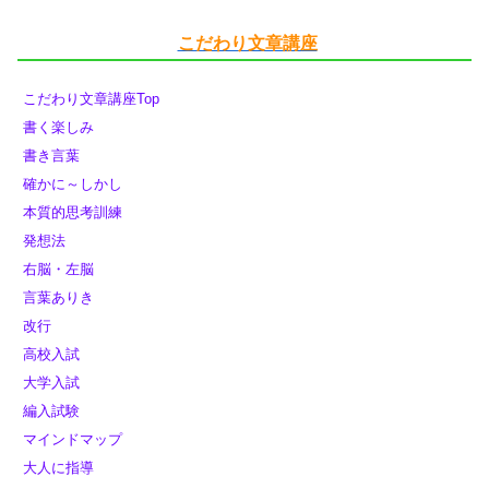
こだわり文章講座
こだわり文章講座Top
書く楽しみ
書き言葉
確かに～しかし
本質的思考訓練
発想法
右脳・左脳
言葉ありき
改行
高校入試
大学入試
編入試験
マインドマップ
大人に指導