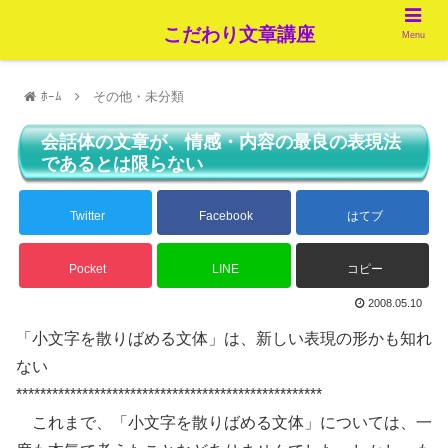
こだわり文章講座
Menu
ﾎｰﾑ
その他・未分類
会話体の文章が、情感・内容の最良の表現法
であるとは限らない
Twitter
Facebook
はてブ
Pocket
LINE
コピー
2008.05.10
「小文字を散りばめる文体」は、新しい表現の形かも知れ
ない
***************************************************
これまで、「小文字を散りばめる文体」については、一