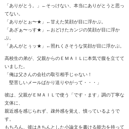
「ありがとう。」←そっけない、本当にありがとうと思っ
てない。
「ありがとぉ〜★」←甘えた笑顔が目に浮かぶ。
「あざぁ〜っす★」←おどけたカンジの笑顔が目に浮か
ぶ。
「あんがとぅッ★」←照れくさそうな笑顔が目に浮かぶ。
高校生の弟が、父親からのＥＭＡＩＬに本気で腹を立てて
いました。
「俺は父さんの会社の取引相手じゃない！
堅苦しいメールばかり送りやがって・・・」
彼は、父親がＥＭＡＩＬで使う「です・ます」調の丁寧な
文体に、
親近感を感じられず、疎外感を覚え、憤っているようで
す。
もちろん、彼はきちんとした小論文を書ける能力を持って