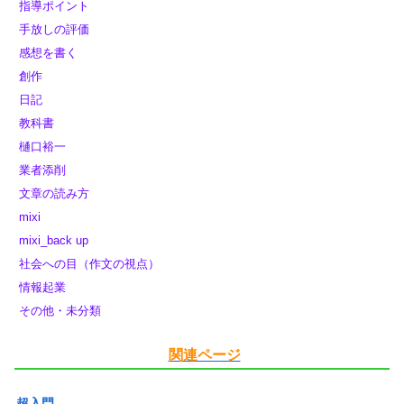
指導ポイント
手放しの評価
感想を書く
創作
日記
教科書
樋口裕一
業者添削
文章の読み方
mixi
mixi_back up
社会への目（作文の視点）
情報起業
その他・未分類
関連ページ
超入門