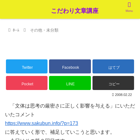
こだわり文章講座
Menu
ﾎｰﾑ
その他・未分類
「だ・である」の文体で文章を書けるように
訓練しよう
Twitter
Facebook
はてブ
Pocket
LINE
コピー
2008.02.22
「文体は思考の厳密さに正しく影響を与える」にいただ
いたコメント
https://www.sakubun.info/?p=173
に答えていく形で、補足していこうと思います。